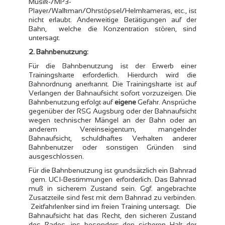
Musik-/MP3-
Player/Walkman/Ohrstöpsel/Helmkameras, etc., ist
nicht erlaubt. Anderweitige Betätigungen auf der
Bahn, welche die Konzentration stören, sind
untersagt.
2. Bahnbenutzung:
Für die Bahnbenutzung ist der Erwerb einer
Trainingskarte erforderlich. Hierdurch wird die
Bahnordnung anerkannt. Die Trainingskarte ist auf
Verlangen der Bahnaufsicht sofort vorzuzeigen. Die
Bahnbenutzung erfolgt auf
eigene
Gefahr. Ansprüche
gegenüber der RSG Augsburg oder der Bahnaufsicht
wegen technischer Mängel an der Bahn oder an
anderem Vereinseigentum, mangelnder
Bahnaufsicht, schuldhaftes Verhalten anderer
Bahnbenutzer oder sonstigen Gründen sind
ausgeschlossen.
Für die Bahnbenutzung ist grundsätzlich ein Bahnrad
gem. UCI-Bestimmungen erforderlich. Das Bahnrad
muß in sicherem Zustand sein. Ggf. angebrachte
Zusatzteile sind fest mit dem Bahnrad zu verbinden.
Zeitfahrlenker sind im freien Training untersagt. Die
Bahnaufsicht hat das Recht, den sicheren Zustand
des Rades, ins besonders den sicheren Halt der