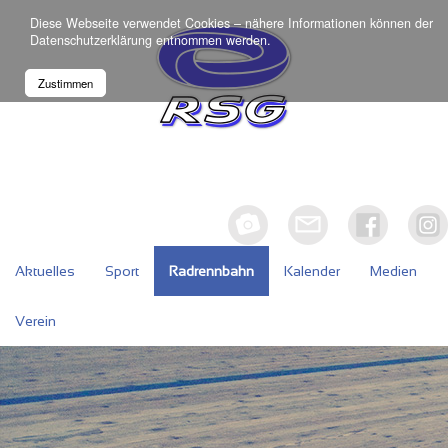
Diese Webseite verwendet Cookies – nähere Informationen können der
Datenschutzerklärung
entnommen werden.
Zustimmen
Aktuelles
Sport
Radrennbahn
Kalender
Medien
Verein