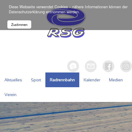
Diese Webseite verwendet Cookies – nähere Informationen können der
Datenschutzerklärung
entnommen werden.
Zustimmen
Aktuelles
Sport
Radrennbahn
Kalender
Medien
Verein