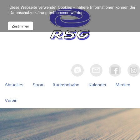
Diese Webseite verwendet Cookies – nähere Informationen können der
Datenschutzerklärung
entnommen werden.
Zustimmen
Aktuelles
Sport
Radrennbahn
Kalender
Medien
Verein