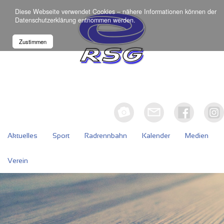
Diese Webseite verwendet Cookies – nähere Informationen können der
Datenschutzerklärung
entnommen werden.
Zustimmen
Aktuelles
Sport
Radrennbahn
Kalender
Medien
Verein