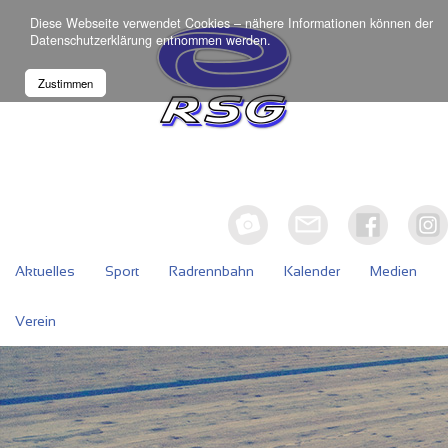
Diese Webseite verwendet Cookies – nähere Informationen können der
Datenschutzerklärung
entnommen werden.
Zustimmen
Aktuelles
Sport
Radrennbahn
Kalender
Medien
Verein