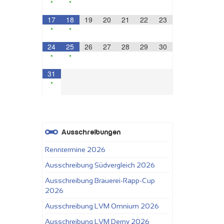
•
•
17
18
19
20
21
22
23
•
•
24
25
26
27
28
29
30
•
•
31
•
Ausschreibungen
Renntermine 2026
Ausschreibung Südvergleich 2026
Ausschreibung Brauerei-Rapp-Cup
2026
Ausschreibung LVM Omnium 2026
Ausschreibung LVM Derny 2026