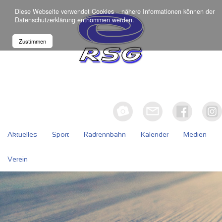
Diese Webseite verwendet Cookies – nähere Informationen können der
Datenschutzerklärung
entnommen werden.
Zustimmen
Aktuelles
Sport
Radrennbahn
Kalender
Medien
Verein