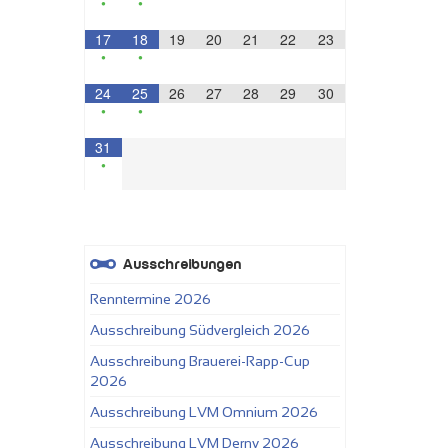
•
•
17
18
19
20
21
22
23
•
•
24
25
26
27
28
29
30
•
•
31
•
Ausschreibungen
Renntermine 2026
Ausschreibung Südvergleich 2026
Ausschreibung Brauerei-Rapp-Cup
2026
Ausschreibung LVM Omnium 2026
Ausschreibung LVM Derny 2026