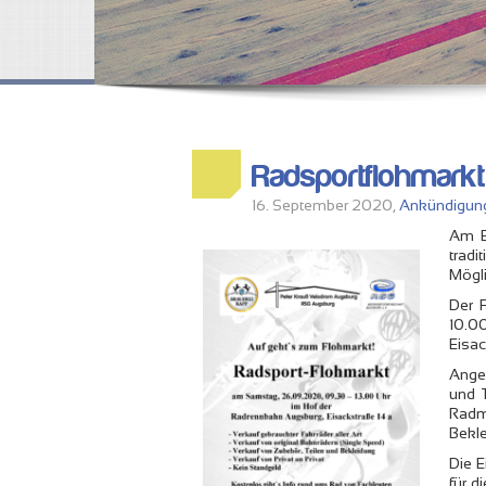
Radsportflohmark
16. September 2020,
Ankündigun
Am E
tradi
Mögli
Der 
10.0
Eisac
Ange
und 
Radma
Bekle
Die 
für 