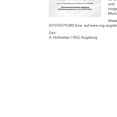
und 
vorg
Mund
Weit
0171/5079280 bzw. auf www.rsg-augsbu
Gez.
A. Hofstetter / RSG Augsburg