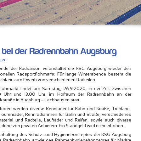
t bei der Radrennbahn Augsburg
gen
nde der Radsaison veranstaltet die RSG Augsburg wieder den
tionellen Radsportflohmarkt. Für lange Winterabende besteht die
chkeit zum Erwerb von verschiedenen Radteilen.
Flohmarkt findet am Samstag, 26.9.2020, in der Zeit zwischen
0 Uhr und 13.00 Uhr, im Hofraum der Radrennbahn an der
kstraße in Augsburg – Lechhausen statt.
boten werden diverse Rennräder für Bahn und Straße, Trekking-
Tourenräder, Rennradrahmen für Bahn und Straße, verschiedenes
terial und Radteile, Laufräder und Reifen, sowie auch diverse
idung von privaten Anbietern. Ein Standgeld wird nicht erhoben.
Einhaltung des Schutz- und Hygienekonzeptes der RSG Augsburg
die Radrennbahn, sowie des Rahmenhygienekonzeptes für Märkte