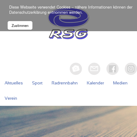
Diese Webseite verwendet Cookies – nähere Informationen können der
Datenschutzerklärung
entnommen werden.
Zustimmen
Aktuelles
Sport
Radrennbahn
Kalender
Medien
Verein