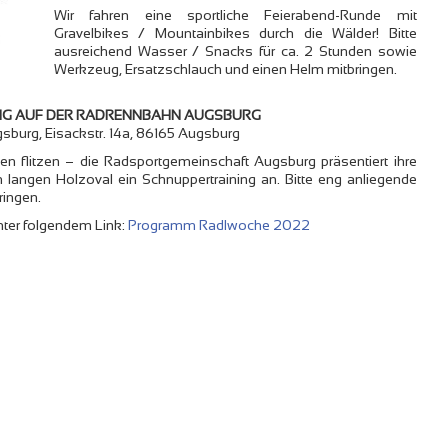
Wir fahren eine sportliche Feierabend-Runde mit
Gravelbikes / Mountainbikes durch die Wälder! Bitte
ausreichend Wasser / Snacks für ca. 2 Stunden sowie
Werkzeug, Ersatzschlauch und einen Helm mitbringen.
ING AUF DER RADRENNBAHN AUGSBURG
sburg, Eisackstr. 14a, 86165 Augsburg
ven flitzen – die Radsportgemeinschaft Augsburg präsentiert ihre
angen Holzoval ein Schnuppertraining an. Bitte eng anliegende
ringen.
nter folgendem Link:
Programm Radlwoche 2022