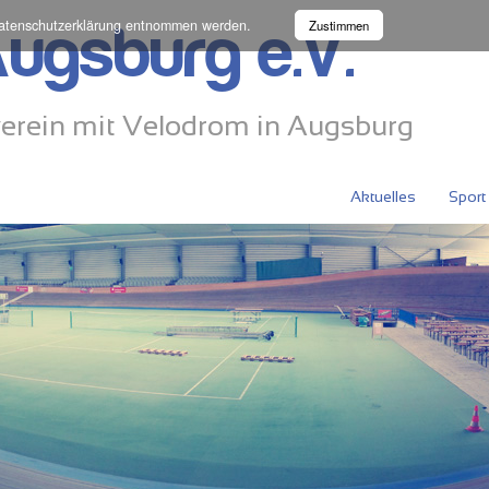
atenschutzerklärung
entnommen werden.
Zustimmen
ugsburg e.V.
erein mit Velodrom in Augsburg
Aktuelles
Sport