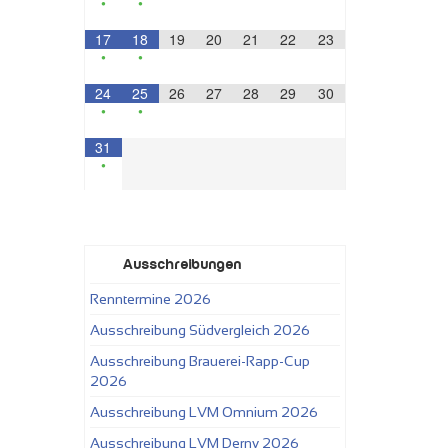
•
•
17
18
19
20
21
22
23
•
•
24
25
26
27
28
29
30
•
•
31
•
Ausschreibungen
Renntermine 2026
Ausschreibung Südvergleich 2026
Ausschreibung Brauerei-Rapp-Cup
2026
Ausschreibung LVM Omnium 2026
Ausschreibung LVM Derny 2026