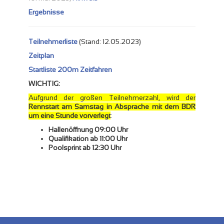
Ergebnisse
Teilnehmerliste
(Stand: 12.05.2023)
Zeitplan
Startliste 200m Zeitfahren
WICHTIG:
Aufgrund der großen Teilnehmerzahl, wird der
Rennstart am Samstag in Absprache mit dem BDR
um eine Stunde vorverlegt
:
Hallenöffnung 09:00 Uhr
Qualifikation ab 11:00 Uhr
Poolsprint ab 12:30 Uhr