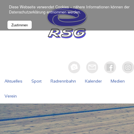
Diese Webseite verwendet Cookies – nähere Informationen können der
Datenschutzerklärung
entnommen werden.
Zustimmen
Aktuelles
Sport
Radrennbahn
Kalender
Medien
Verein