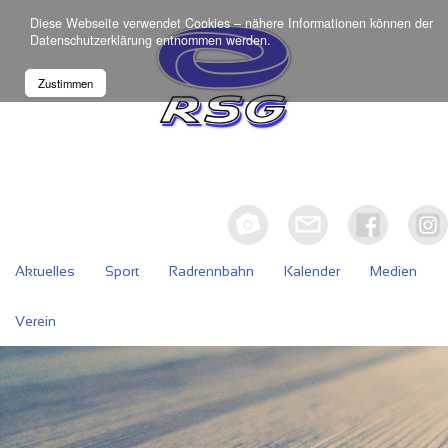
Diese Webseite verwendet Cookies – nähere Informationen können der
Datenschutzerklärung
entnommen werden.
Zustimmen
Aktuelles
Sport
Radrennbahn
Kalender
Medien
Verein