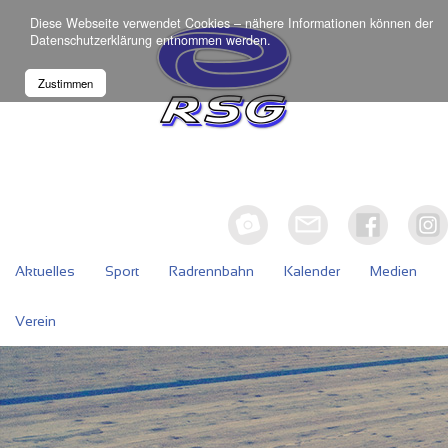
Diese Webseite verwendet Cookies – nähere Informationen können der
Datenschutzerklärung
entnommen werden.
Zustimmen
Aktuelles
Sport
Radrennbahn
Kalender
Medien
Verein