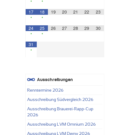
•
•
17
18
19
20
21
22
23
•
•
24
25
26
27
28
29
30
•
•
31
•
Ausschreibungen
Renntermine 2026
Ausschreibung Südvergleich 2026
Ausschreibung Brauerei-Rapp-Cup
2026
Ausschreibung LVM Omnium 2026
Ausschreibung LVM Derny 2026