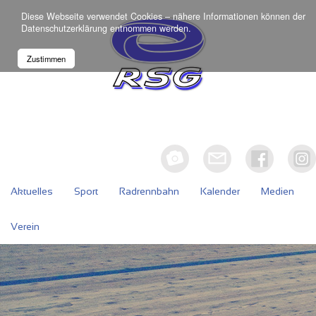
Diese Webseite verwendet Cookies – nähere Informationen können der
Datenschutzerklärung
entnommen werden.
Zustimmen
Aktuelles
Sport
Radrennbahn
Kalender
Medien
Verein