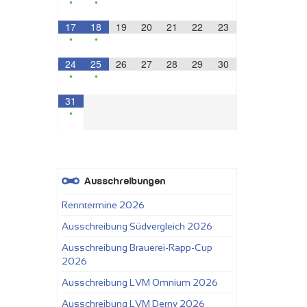
•
•
17
18
19
20
21
22
23
•
•
24
25
26
27
28
29
30
•
•
31
•
Ausschreibungen
Renntermine 2026
Ausschreibung Südvergleich 2026
Ausschreibung Brauerei-Rapp-Cup
2026
Ausschreibung LVM Omnium 2026
Ausschreibung LVM Derny 2026