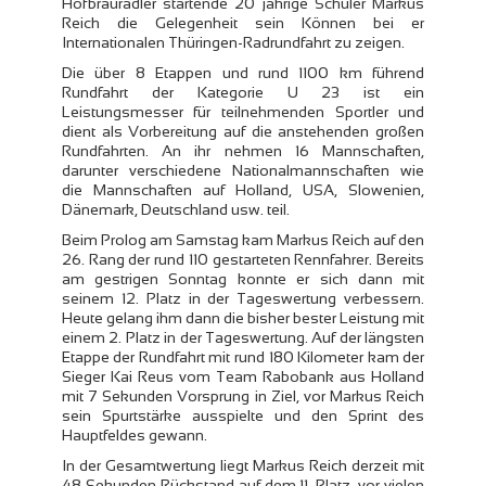
Hofbräuradler startende 20 jährige Schüler Markus
Reich die Gelegenheit sein Können bei er
Internationalen Thüringen-Radrundfahrt zu zeigen.
Die über 8 Etappen und rund 1100 km führend
Rundfahrt der Kategorie U 23 ist ein
Leistungsmesser für teilnehmenden Sportler und
dient als Vorbereitung auf die anstehenden großen
Rundfahrten. An ihr nehmen 16 Mannschaften,
darunter verschiedene Nationalmannschaften wie
die Mannschaften auf Holland, USA, Slowenien,
Dänemark, Deutschland usw. teil.
Beim Prolog am Samstag kam Markus Reich auf den
26. Rang der rund 110 gestarteten Rennfahrer. Bereits
am gestrigen Sonntag konnte er sich dann mit
seinem 12. Platz in der Tageswertung verbessern.
Heute gelang ihm dann die bisher bester Leistung mit
einem 2. Platz in der Tageswertung. Auf der längsten
Etappe der Rundfahrt mit rund 180 Kilometer kam der
Sieger Kai Reus vom Team Rabobank aus Holland
mit 7 Sekunden Vorsprung in Ziel, vor Markus Reich
sein Spurtstärke ausspielte und den Sprint des
Hauptfeldes gewann.
In der Gesamtwertung liegt Markus Reich derzeit mit
48 Sekunden Rückstand auf dem 11. Platz, vor vielen