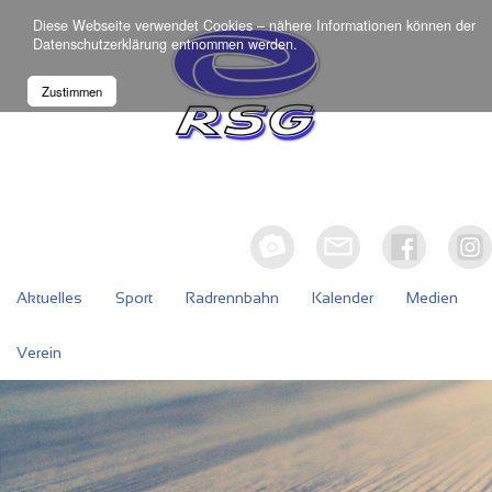
Diese Webseite verwendet Cookies – nähere Informationen können der
Datenschutzerklärung
entnommen werden.
Zustimmen
Aktuelles
Sport
Radrennbahn
Kalender
Medien
Verein