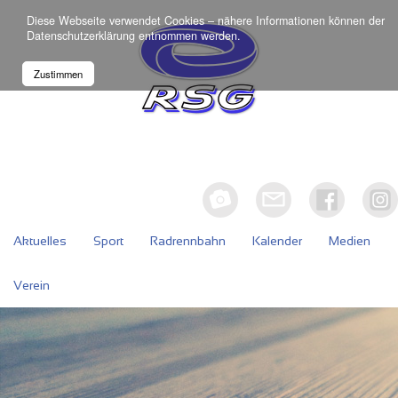
Diese Webseite verwendet Cookies – nähere Informationen können der
Datenschutzerklärung
entnommen werden.
Zustimmen
Aktuelles
Sport
Radrennbahn
Kalender
Medien
Verein