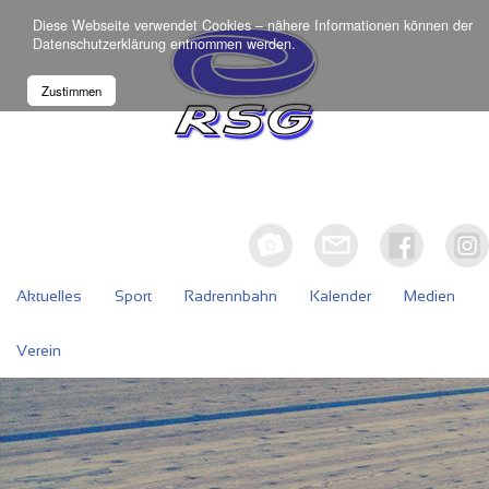
Diese Webseite verwendet Cookies – nähere Informationen können der
Datenschutzerklärung
entnommen werden.
Zustimmen
Aktuelles
Sport
Radrennbahn
Kalender
Medien
Verein