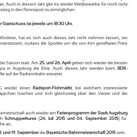
t. Auch in diesem Jahr gibt es wieder Wettbewerbe für noch nicht
nstieg in den Rennsport zu ermöglichen.
er Startschuss ist jeweils um 18:30 Uhr.
tförderer, hat es sich auch dieses Jahr nicht nehmen lassen, ein
nterstützen, sodass die Sportler um die von ihm gestifteten Preis
 der Saison statt. Am
25. und 26. April
geben sich wieder die besten
ropa in Augsburg die Ehre. Auch dieses Jahr werden beim
BDR-
e auf der Radrennbahn erwartet.
SG wieder einen
Radsport-Flohmarkt
, bei welchem interessierte
äppchen machen und sich gleichzeitig über den Verein und die
rtgemeinschaft auch wieder am
Ferienprogramm der Stadt Augsburg
och
Schnupperkurse
(
24. Juli 2015 und 04. September 2015
) für
che an.
8. und 19. September
die
Bayerische Bahnmeisterschaft 2015
sein.