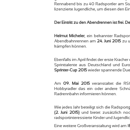
Rennabend bis zu 40 Radsportler am Star
lizenzierte Jugendliche, um diesen den Ei
Der Eintritt zu den Abendrennen ist frei. D
Helmut Micheler
, ein bekannter Radspor
Abendbahnrennen am
24. Juni 2015
zu u
kämpfen können.
Ebenfalls im April findet der erste Kracher
Sprinttalente aus Deutschland und Eu
Sprinter-Cup 2015
wieder spannende Duell
Am
09. Mai 2015
veranstaltet die R
Hobbyradler das ein oder andere Schn
Radrennbahn informieren können.
Wie jedes Jahr beteiligt sich die Radspo
(2. Juni 2015)
und bietet zusätzlich n
radsportinteressierte Kinder und Jugendli
Eine weitere Großveranstaltung wird am 1