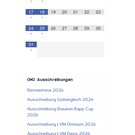
•
•
17
18
19
20
21
22
23
•
•
24
25
26
27
28
29
30
•
•
31
•
Ausschreibungen
Renntermine 2026
Ausschreibung Südvergleich 2026
Ausschreibung Brauerei-Rapp-Cup
2026
Ausschreibung LVM Omnium 2026
Ausschreibung LVM Derny 2026