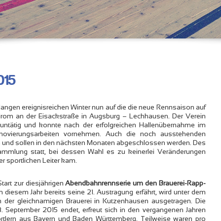
015
angen ereignisreichen Winter nun auf die die neue Rennsaison auf
rom an der Eisackstraße in Augsburg – Lechhausen. Der Verein
 untätig und konnte nach der erfolgreichen Hallenübernahme im
enovierungsarbeiten vornehmen. Auch die noch ausstehenden
und sollen in den nächsten Monaten abgeschlossen werden. Des
ammlung statt, bei dessen Wahl es zu keinerlei Veränderungen
r sportlichen Leiter kam.
 Start zur diesjährigen
Abendbahnrennserie um den Brauerei-Rapp-
n diesem Jahr bereits seine 21. Austragung erfährt, wird unter dem
n der gleichnamigen Brauerei in Kutzenhausen ausgetragen. Die
 September 2015 endet, erfreut sich in den vergangenen Jahren
ortlern aus Bayern und Baden Württemberg. Teilweise waren pro