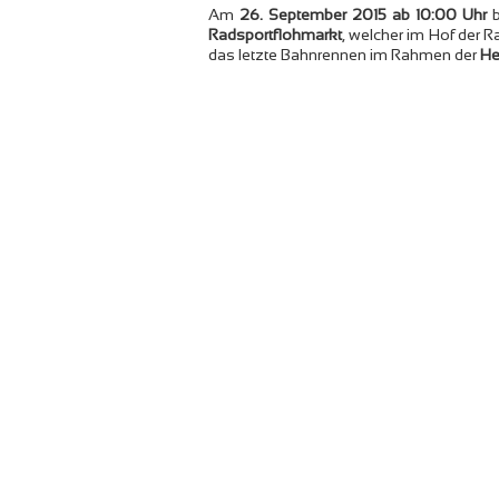
Am
26. September 2015 ab 10:00 Uhr
b
Radsportflohmarkt
, welcher im Hof der 
das letzte Bahnrennen im Rahmen der
He