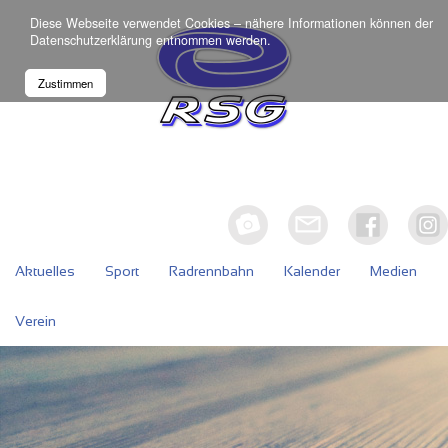
Diese Webseite verwendet Cookies – nähere Informationen können der
Datenschutzerklärung
entnommen werden.
Zustimmen
Aktuelles
Sport
Radrennbahn
Kalender
Medien
Verein