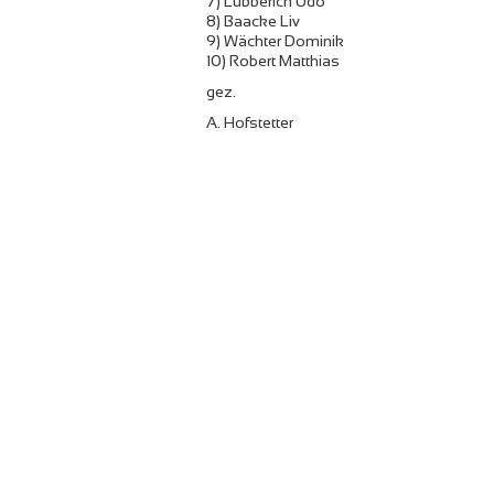
7) Lubberich Udo
8) Baacke Liv
9) Wächter Dominik
10) Robert Matthias
gez.
A. Hofstetter