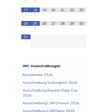
•
•
17
18
19
20
21
22
23
•
•
24
25
26
27
28
29
30
•
•
31
•
Ausschreibungen
Renntermine 2026
Ausschreibung Südvergleich 2026
Ausschreibung Brauerei-Rapp-Cup
2026
Ausschreibung LVM Omnium 2026
Ausschreibung LVM Derny 2026