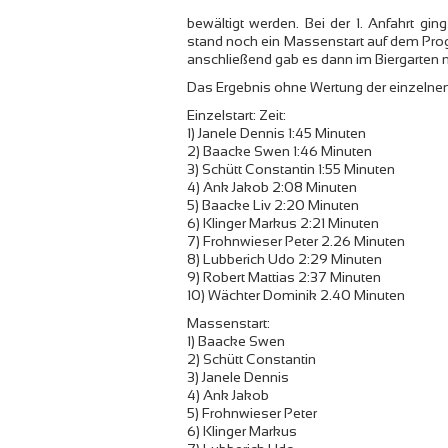
bewältigt werden. Bei der 1. Anfahrt gi
stand noch ein Massenstart auf dem Pr
anschließend gab es dann im Biergarten n
Das Ergebnis ohne Wertung der einzelne
Einzelstart: Zeit:
1) Janele Dennis 1:45 Minuten
2) Baacke Swen 1:46 Minuten
3) Schütt Constantin 1:55 Minuten
4) Ank Jakob 2:08 Minuten
5) Baacke Liv 2:20 Minuten
6) Klinger Markus 2:21 Minuten
7) Frohnwieser Peter 2.26 Minuten
8) Lubberich Udo 2:29 Minuten
9) Robert Mattias 2:37 Minuten
10) Wächter Dominik 2.40 Minuten
Massenstart:
1) Baacke Swen
2) Schütt Constantin
3) Janele Dennis
4) Ank Jakob
5) Frohnwieser Peter
6) Klinger Markus