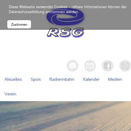
Diese Webseite verwendet Cookies – nähere Informationen können der
Datenschutzerklärung
entnommen werden.
Zustimmen
Aktuelles
Sport
Radrennbahn
Kalender
Medien
Verein