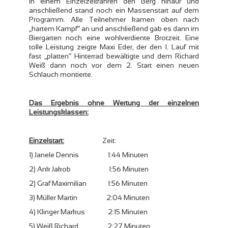
in einem Einzelzeitfahren den Berg hinauf und
anschließend stand noch ein Massenstart auf dem
Programm. Alle Teilnehmer kamen oben nach
„hartem Kampf“ an und anschließend gab es dann im
Biergarten noch eine wohlverdiente Brotzeit. Eine
tolle Leistung zeigte Maxi Eder, der den 1. Lauf mit
fast „platten“ Hinterrad bewältigte und dem Richard
Weiß dann noch vor dem 2. Start einen neuen
Schlauch montierte.
Das Ergebnis ohne Wertung der einzelnen
Leistungsklassen:
Einzelstart:
Zeit:
1) Janele Dennis 1:44 Minuten
2) Ank Jakob 1:56 Minuten
2) Graf Maximilian 1:56 Minuten
3) Müller Martin 2:04 Minuten
4) Klinger Markus 2:15 Minuten
5) Weiß Richard 2:27 Minuten