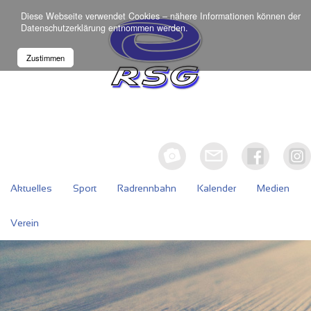
Diese Webseite verwendet Cookies – nähere Informationen können der
Datenschutzerklärung
entnommen werden.
Zustimmen
Aktuelles
Sport
Radrennbahn
Kalender
Medien
Verein