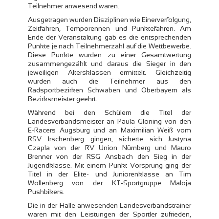
Teilnehmer anwesend waren.
Ausgetragen wurden Disziplinen wie Einerverfolgung,
Zeitfahren, Temporennen und Punktefahren. Am
Ende der Veranstaltung gab es die entsprechenden
Punkte je nach Teilnehmerzahl auf die Wettbewerbe.
Diese Punkte wurden zu einer Gesamtwertung
zusammengezählt und daraus die Sieger in den
jeweiligen Altersklassen ermittelt. Gleichzeitig
wurden auch die Teilnehmer aus den
Radsportbezirken Schwaben und Oberbayern als
Bezirksmeister geehrt.
Während bei den Schülern die Titel der
Landesverbandsmeister an Paula Gloning von den
E-Racers Augsburg und an Maximilian Weiß vom
RSV Irschenberg gingen, sicherte sich Justyna
Czapla von der RV Union Nürnberg und Mauro
Brenner von der RSG Ansbach den Sieg in der
Jugendklasse. Mit einem Punkt Vorsprung ging der
Titel in der Elite- und Juniorenklasse an Tim
Wollenberg von der KT-Sportgruppe Maloja
Pushbikers.
Die in der Halle anwesenden Landesverbandstrainer
waren mit den Leistungen der Sportler zufrieden,