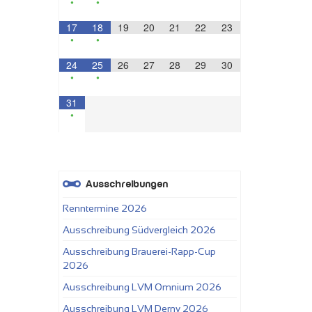
•
•
17
18
19
20
21
22
23
•
•
24
25
26
27
28
29
30
•
•
31
•
Ausschreibungen
Renntermine 2026
Ausschreibung Südvergleich 2026
Ausschreibung Brauerei-Rapp-Cup
2026
Ausschreibung LVM Omnium 2026
Ausschreibung LVM Derny 2026