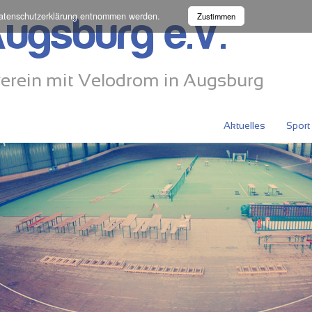
atenschutzerklärung
entnommen werden.
Zustimmen
ugsburg e.V.
erein mit Velodrom in Augsburg
Aktuelles
Sport