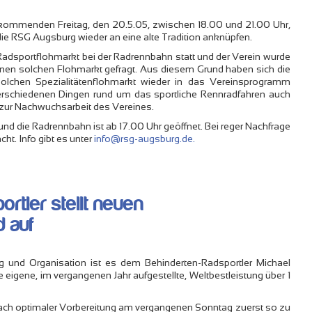
kommenden Freitag, den 20.5.05, zwischen 18.00 und 21.00 Uhr,
die RSG Augsburg wieder an eine alte Tradition anknüpfen.
 Radsportflohmarkt bei der Radrennbahn statt und der Verein wurde
nen solchen Flohmarkt gefragt. Aus diesem Grund haben sich die
solchen Spezialitätenflohmarkt wieder in das Vereinsprogramm
rschiedenen Dingen rund um das sportliche Rennradfahren auch
zur Nachwuchsarbeit des Vereines.
und die Radrennbahn ist ab 17.00 Uhr geöffnet. Bei reger Nachfrage
ht. Info gibt es unter
info@rsg-augsburg.de.
rtler stellt neuen
 auf
g und Organisation ist es dem Behinderten-Radsportler Michael
igene, im vergangenen Jahr aufgestellte, Weltbestleistung über 1
nach optimaler Vorbereitung am vergangenen Sonntag zuerst so zu