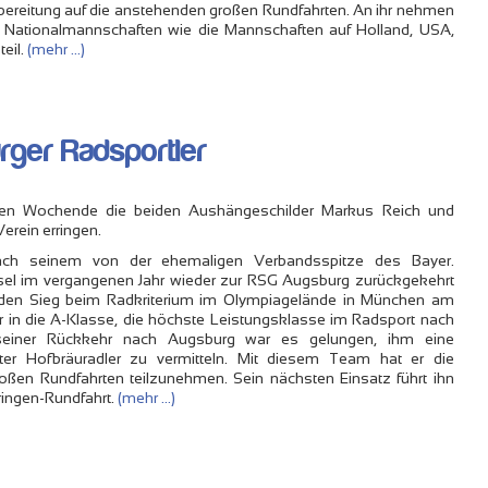
rbereitung auf die anstehenden großen Rundfahrten. An ihr nehmen
e Nationalmannschaften wie die Mannschaften auf Holland, USA,
eil.
(mehr …)
rger Radsportler
en Wochende die beiden Aushängeschilder Markus Reich und
erein erringen.
ach seinem von der ehemaligen Verbandsspitze des Bayer.
l im vergangenen Jahr wieder zur RSG Augsburg zurückgekehrt
ng den Sieg beim Radkriterium im Olympiagelände in München am
er in die A-Klasse, die höchste Leistungsklasse im Radsport nach
h seiner Rückkehr nach Augsburg war es gelungen, ihm eine
rter Hofbräuradler zu vermitteln. Mit diesem Team hat er die
ßen Rundfahrten teilzunehmen. Sein nächsten Einsatz führt ihn
ringen-Rundfahrt.
(mehr …)