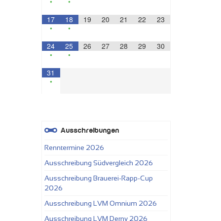
•
•
17
18
19
20
21
22
23
•
•
24
25
26
27
28
29
30
•
•
31
•
Ausschreibungen
Renntermine 2026
Ausschreibung Südvergleich 2026
Ausschreibung Brauerei-Rapp-Cup
2026
Ausschreibung LVM Omnium 2026
Ausschreibung LVM Derny 2026