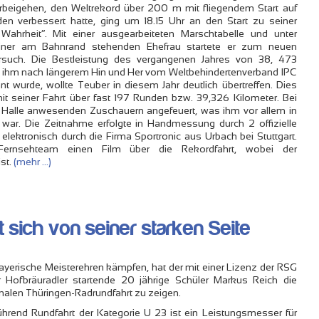
beigehen, den Weltrekord über 200 m mit fliegendem Start auf
en verbessert hatte, ging um 18.15 Uhr an den Start zu seiner
Wahrheit“. Mit einer ausgearbeiteten Marschtabelle und unter
einer am Bahnrand stehenden Ehefrau startete er zum neuen
rsuch. Die Bestleistung des vergangenen Jahres von 38, 473
ie ihm nach längerem Hin und Her vom Weltbehindertenverband IPC
nt wurde, wollte Teuber in diesem Jahr deutlich übertreffen. Dies
it seiner Fahrt über fast 197 Runden bzw. 39,326 Kilometer. Bei
 Halle anwesenden Zuschauern angefeuert, was ihm vor allem in
 war. Die Zeitnahme erfolgte in Handmessung durch 2 offizielle
ektronisch durch die Firma Sportronic aus Urbach bei Stuttgart.
ernsehteam einen Film über die Rekordfahrt, wobei der
st.
(mehr …)
 sich von seiner starken Seite
yerische Meisterehren kämpfen, hat der mit einer Lizenz der RSG
 Hofbräuradler startende 20 jährige Schüler Markus Reich die
onalen Thüringen-Radrundfahrt zu zeigen.
hrend Rundfahrt der Kategorie U 23 ist ein Leistungsmesser für