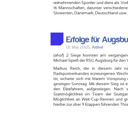
teilnehmenden Sportler und dient als Vo
16 Mannschaften, darunter verschieden
Slowenien, Dänemark, Deutschland usw. t
Erfolge für Augsbu
01. Mai 2005,
Artikel
(ahof) 2 Siege konnten am vergangen
Michael Spieß der RSG Augsburg für den V
Markus Reich, der in diesem Jahr n
Radsportverbandes erzwungenen Wechse
ist, sicherte sich mit klarem Vorspru
gestrigen Sonntag. Mit diesem Sieg ist 
den Elitefahrern, aufgestiegen. Nac
Startmöglichkeit im Team der Stuttga
Möglichkeit an Welt-Cup-Rennen und gro
hierbei zur über 9 Etappen führenden Thü