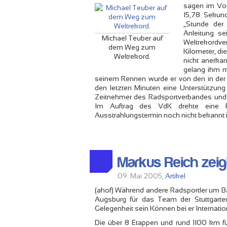
sagen im Vor
15,78 Sekund
„Stunde der 
Anleitung s
Michael Teuber auf
Weltrekordve
dem Weg zum
Kilometer, d
Weltrekord.
nicht anerkan
gelang ihm m
seinem Rennen wurde er von den in der
den letzten Minuten eine Unterstützung
Zeitnehmer des Radsportverbandes und el
Im Auftrag des VdK drehte eine F
Ausstrahlungstermin noch nicht bekannt i
Markus Reich zeigt
09. Mai 2005,
Artikel
(ahof) Während andere Radsportler um Ba
Augsburg für das Team der Stuttgarter
Gelegenheit sein Können bei er Internati
Die über 8 Etappen und rund 1100 km fü