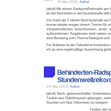
19. Mai 2005,
Artikel
(ahof) Mit einem Radsportflohmarkt am 
an der Rennbahn in der Eisackstraße will 
Vor mehr als 5 Jahren fand letztmals ein
immer wieder wegen einem Termin für ei
Verantwortlichen entschlossen, einen 
aufzunehmen. Angeboten wird neben ve
eine Beratung zum Thema Radsport und 
Für Anbieter ist die Teilnahme kostenlos 
ich an eine regelmäßige Ausrichtung gedac
Behinderten-Radspo
Stundenweltrekord
09. Mai 2005,
Artikel
(ahof) Nach gewissenhafter Vorbereitun
Teuber aus Odelzhausen gelungen, seine e
Stunden um fast 1 Kilometer zu steigern.
Teuber, der 