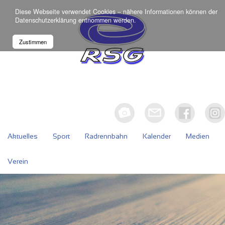
Diese Webseite verwendet Cookies – nähere Informationen können der
Datenschutzerklärung
entnommen werden.
Zustimmen
Aktuelles
Sport
Radrennbahn
Kalender
Medien
Verein