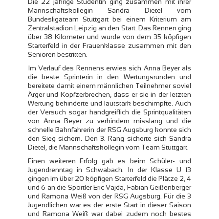
Die 22 jährige Studentin ging zusammen mit ihrer
Mannschaftskollegin Sandra Dietel vom
Bundesligateam Stuttgart bei einem Kriterium am
Zentralstadion Leipzig an den Start. Das Rennen ging
über 38 Kilometer und wurde von dem 35 köpfigen
Starterfeld in der Frauenklasse zusammen mit den
Senioren bestritten.
Im Verlauf des Rennens erwies sich Anna Beyer als
die beste Sprinterin in den Wertungsrunden und
bereitete damit einem männlichen Teilnehmer soviel
Ärger und Kopfzerbrechen, dass er sie in der letzten
Wertung behinderte und lautstark beschimpfte. Auch
der Versuch sogar handgreiflich die Sprintqualitäten
von Anna Beyer zu verhindern misslang und die
schnelle Bahnfahrerin der RSG Augsburg konnte sich
den Sieg sichern. Den 3. Rang sicherte sich Sandra
Dietel, die Mannschaftskollegin vom Team Stuttgart.
Einen weiteren Erfolg gab es beim Schüler- und
Jugendrenntag in Schwabach. In der Klasse U 13
gingen im über 20 köpfigen Starterfeld die Plätze 2, 4
und 6 an die Sportler Eric Vajda, Fabian Geißenberger
und Ramona Weiß von der RSG Augsburg. Für die 3
Jugendlichen war es der erste Start in dieser Saison
und Ramona Weiß war dabei zudem noch bestes