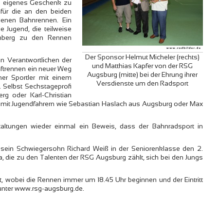
s eigenes Geschenk zu
 für die an den beiden
denen Bahnrennen. Ein
e Jugend, die teilweise
mberg zu den Rennen
Der Sponsor Helmut Micheler (rechts)
n Verantwortlichen der
und Matthias Kapfer von der RSG
trennen ein neuer Weg
Augsburg (mitte) bei der Ehrung ihrer
er Sportler mit einem
Versdienste um den Radsport
 Selbst Sechstageprofi
g oder Karl-Christian
 mit Jugendfahrern wie Sebastian Haslach aus Augsburg oder Max
ltungen wieder einmal ein Beweis, dass der Bahnradsport in
ss sein Schwiegersohn Richard Weiß in der Seniorenklasse den 2.
, die zu den Talenten der RSG Augsburg zählt, sich bei den Jungs
t, wobei die Rennen immer um 18.45 Uhr beginnen und der Eintritt
h unter www.rsg-augsburg.de.