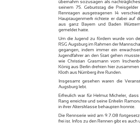
übernahm sozusagen als nachträgliche
seinem 75. Geburtstag die Preisgelder
Renntagen ausgetragenen 14 verschie
Hauptaugenmerk richtete er dabei auf di
aus ganz Bayern und Baden Württe
gemeldet hatte.
Um die Jugend zu fördern wurde von de
RSG Augsburg im Rahmen der Mannschaf
gegangen, indem immer ein erwachsen
Jugendfahrer an den Start gehen musste.
wie Christian Grasmann vom Irschenber
König aus Berlin drehten hier zusammen
Kloth aus Nürnberg ihre Runden.
Insgesamt gesehen waren die Veransta
Augsburg lebt.
Erfreulich war für Helmut Micheler, da
Rang erreichte und seine Enkelin Ramona
in ihrer Altersklasse behaupten konnte.
Die Rennserie wird am 9.7.08 fortgesetz
frei ist. Infos zu den Rennen gibt es auc