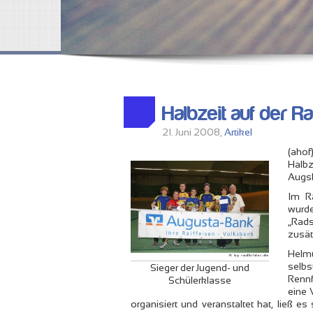
Halbzeit auf der 
21. Juni 2008,
Artikel
(ahof
Halb
Augsb
Im R
wurd
„Rad
zusätz
Helmu
sel
Sieger der Jugend- und
Renn
Schülerklasse
eine 
organisiert und veranstaltet hat, ließ e