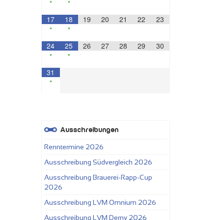
•
•
17
18
19
20
21
22
23
•
•
24
25
26
27
28
29
30
•
•
31
•
Ausschreibungen
Renntermine 2026
Ausschreibung Südvergleich 2026
Ausschreibung Brauerei-Rapp-Cup
2026
Ausschreibung LVM Omnium 2026
Ausschreibung LVM Derny 2026