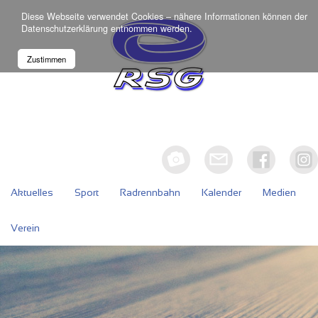
Diese Webseite verwendet Cookies – nähere Informationen können der
Datenschutzerklärung
entnommen werden.
Zustimmen
Aktuelles
Sport
Radrennbahn
Kalender
Medien
Verein