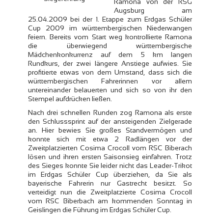
Ramona von der RSG
Augsburg am
25.04.2009 bei der 1. Etappe zum Erdgas Schüler
Cup 2009 im württembergischen Niederwangen
feiern. Bereits vom Start weg kontrollierte Ramona
die überwiegend württembergische
Mädchenkonkurrenz auf dem 5 km langen
Rundkurs, der zwei längere Anstiege aufwies. Sie
profitierte etwas von dem Umstand, dass sich die
württembergischen Fahrerinnen vor allem
untereinander belauerten und sich so von ihr den
Stempel aufdrücken ließen.
Nach drei schnellen Runden zog Ramona als erste
den Schlusssprint auf der ansteigenden Zielgerade
an. Hier bewies Sie großes Standvermögen und
konnte sich mit etwa 2 Radlängen vor der
Zweitplatzierten Cosima Crocoll vom RSC Biberach
lösen und ihren ersten Saisonsieg einfahren.
Trotz
des Sieges konnte Sie leider nicht das Leader-Trikot
im Erdgas Schüler Cup überziehen, da Sie als
bayerische Fahrerin nur Gastrecht besitzt. So
verteidigt nun die Zweitplatzierte Cosima Crocoll
vom RSC Biberbach am kommenden Sonntag in
Geislingen die Führung im Erdgas Schüler Cup.