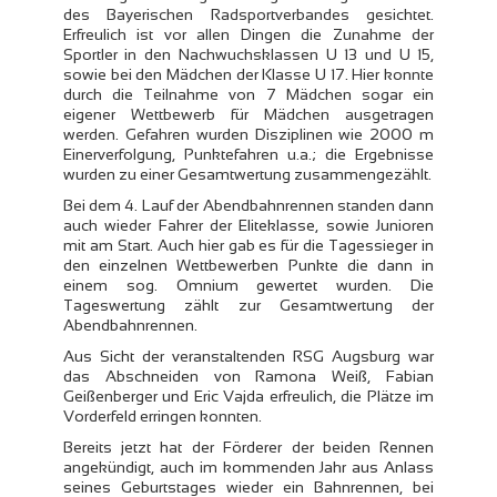
des Bayerischen Radsportverbandes gesichtet.
Erfreulich ist vor allen Dingen die Zunahme der
Sportler in den Nachwuchsklassen U 13 und U 15,
sowie bei den Mädchen der Klasse U 17. Hier konnte
durch die Teilnahme von 7 Mädchen sogar ein
eigener Wettbewerb für Mädchen ausgetragen
werden. Gefahren wurden Disziplinen wie 2000 m
Einerverfolgung, Punktefahren u.a.; die Ergebnisse
wurden zu einer Gesamtwertung zusammengezählt.
Bei dem 4. Lauf der Abendbahnrennen standen dann
auch wieder Fahrer der Eliteklasse, sowie Junioren
mit am Start. Auch hier gab es für die Tagessieger in
den einzelnen Wettbewerben Punkte die dann in
einem sog. Omnium gewertet wurden. Die
Tageswertung zählt zur Gesamtwertung der
Abendbahnrennen.
Aus Sicht der veranstaltenden RSG Augsburg war
das Abschneiden von Ramona Weiß, Fabian
Geißenberger und Eric Vajda erfreulich, die Plätze im
Vorderfeld erringen konnten.
Bereits jetzt hat der Förderer der beiden Rennen
angekündigt, auch im kommenden Jahr aus Anlass
seines Geburtstages wieder ein Bahnrennen, bei