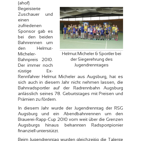
(ahof)
Begeisterte
Zuschauer und
einen
zufriedenen
Sponsor gab es
bei den beiden
Bahnrennen um
den Helmut-
Helmut Micheler & Sportler bei
Micheler-
der Siegerehrung des
Bahnpreis 2010.
Jugendrenntages
Der immer noch
rüstige Ex-
Rennfahrer Helmut Micheler aus Augsburg, hat es
sich auch in diesem Jahr nicht nehmen lassen, die
Bahnradsportler auf der Radrennbahn Augsburg
anlässlich seines 78. Geburtstages mit Preisen und
Prämien zu fördern.
In diesem Jahr wurde der Jugendrenntag der RSG
Augsburg und ein Abendbahnrennen um den
Brauerei-Rapp-Cup 2010 vom weit über die Grenzen
Augsburgs hinaus bekannten Radsportpionier
finanziell unterstützt.
Beim Jugendrenntag wurden gleichzeitig die Talente