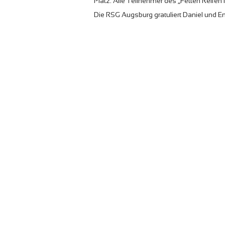
Platz. Alle Teilnehmer des „Fetten Reifen
Die RSG Augsburg gratuliert Daniel und Emi