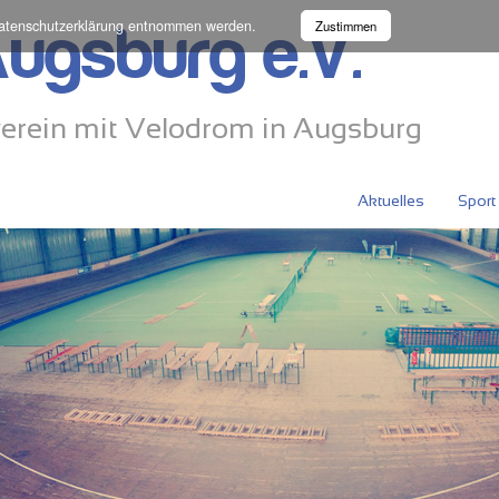
atenschutzerklärung
entnommen werden.
Zustimmen
ugsburg e.V.
erein mit Velodrom in Augsburg
Aktuelles
Sport