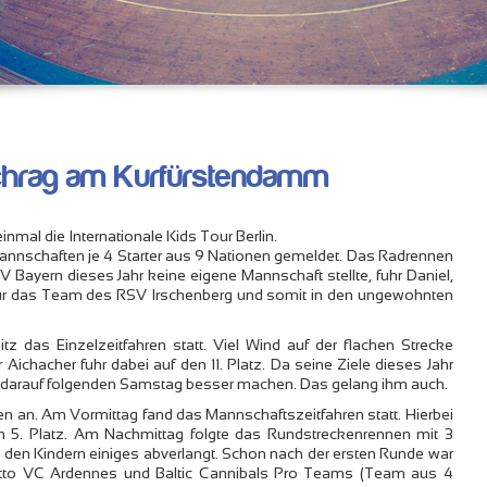
 Schrag am Kurfürstendamm
mal die Internationale Kids Tour Berlin.
nnschaften je 4 Starter aus 9 Nationen gemeldet. Das Radrennen
V Bayern dieses Jahr keine eigene Mannschaft stellte, fuhr Daniel,
, für das Team des RSV Irschenberg und somit in den ungewohnten
tz das Einzelzeitfahren statt. Viel Wind auf der flachen Strecke
ichacher fuhr dabei auf den 11. Platz. Da seine Ziele dieses Jahr
m darauf folgenden Samstag besser machen. Das gelang ihm auch.
 an. Am Vormittag fand das Mannschaftszeitfahren statt. Hierbei
 5. Platz. Am Nachmittag folgte das Rundstreckenrennen mit 3
 den Kindern einiges abverlangt. Schon nach der ersten Runde war
Lotto VC Ardennes und Baltic Cannibals Pro Teams (Team aus 4