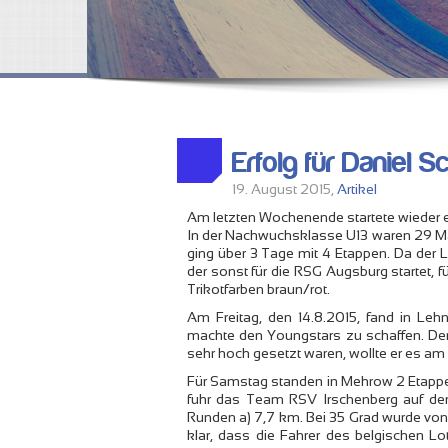
Erfolg für Daniel
19. August 2015,
Artikel
Am letzten Wochenende startete wieder ein
In der Nachwuchsklasse U13 waren 29 Ma
ging über 3 Tage mit 4 Etappen. Da der L
der sonst für die RSG Augsburg startet
Trikotfarben braun/rot.
Am Freitag, den 14.8.2015, fand in Lehni
machte den Youngstars zu schaffen. Der A
sehr hoch gesetzt waren, wollte er es a
Für Samstag standen in Mehrow 2 Etappen
fuhr das Team RSV Irschenberg auf den
Runden a) 7,7 km. Bei 35 Grad wurde von
klar, dass die Fahrer des belgischen 