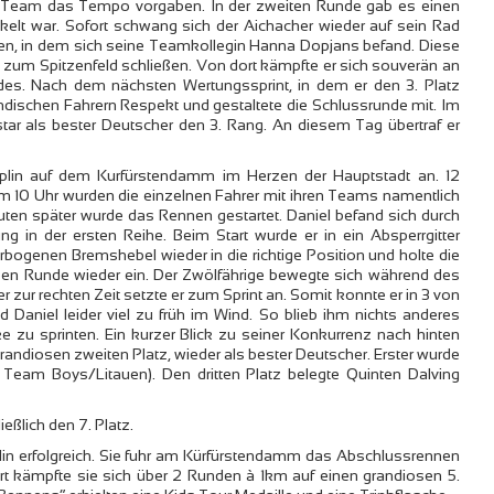
 Team das Tempo vorgaben. In der zweiten Runde gab es einen
kelt war. Sofort schwang sich der Aichacher wieder auf sein Rad
ßen, in dem sich seine Teamkollegin Hanna Dopjans befand. Diese
 zum Spitzenfeld schließen. Von dort kämpfte er sich souverän an
des. Nach dem nächsten Wertungssprint, in dem er den 3. Platz
ländischen Fahrern Respekt und gestaltete die Schlussrunde mit. Im
star als bester Deutscher den 3. Rang. An diesem Tag übertraf er
iplin auf dem Kurfürstendamm im Herzen der Hauptstadt an. 12
m 10 Uhr wurden die einzelnen Fahrer mit ihren Teams namentlich
inuten später wurde das Rennen gestartet. Daniel befand sich durch
g in der ersten Reihe. Beim Start wurde er in ein Absperrgitter
erbogenen Bremshebel wieder in die richtige Position und holte die
lben Runde wieder ein. Der Zwölfährige bewegte sich während des
 zur rechten Zeit setzte er zum Sprint an. Somit konnte er in 3 von
 Daniel leider viel zu früh im Wind. So blieb ihm nichts anderes
e zu sprinten. Ein kurzer Blick zu seiner Konkurrenz nach hinten
grandiosen zweiten Platz, wieder als bester Deutscher. Erster wurde
 Team Boys/Litauen). Den dritten Platz belegte Quinten Dalving
eßlich den 7. Platz.
lin erfolgreich. Sie fuhr am Kürfürstendamm das Abschlussrennen
art kämpfte sie sich über 2 Runden à 1km auf einen grandiosen 5.