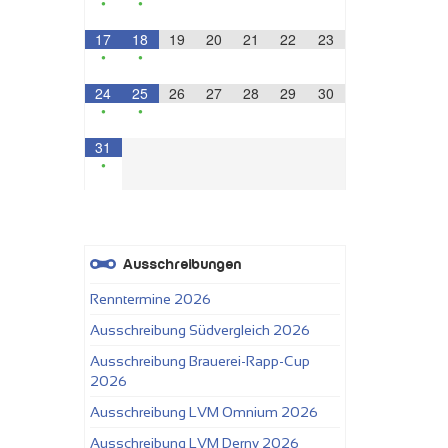
•
•
17
18
19
20
21
22
23
•
•
24
25
26
27
28
29
30
•
•
31
•
Ausschreibungen
Renntermine 2026
Ausschreibung Südvergleich 2026
Ausschreibung Brauerei-Rapp-Cup
2026
Ausschreibung LVM Omnium 2026
Ausschreibung LVM Derny 2026