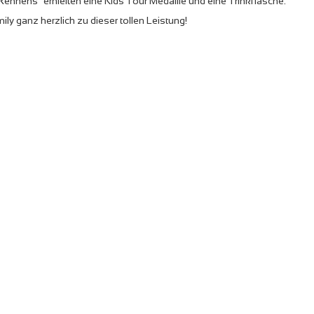
 Rennens“ erhielten eine Kids Tour Medaille und eine Trinkflasche.
ly ganz herzlich zu dieser tollen Leistung!