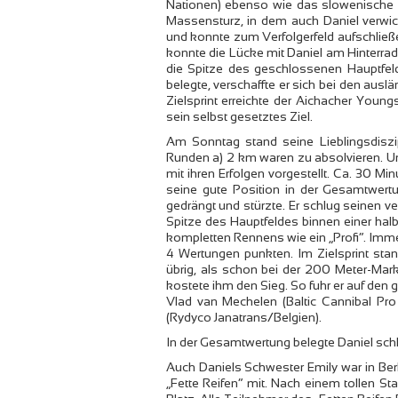
Nationen) ebenso wie das slowenische
Massensturz, in dem auch Daniel verwic
und konnte zum Verfolgerfeld aufschlie
konnte die Lücke mit Daniel am Hinterrad
die Spitze des geschlossenen Hauptfel
belegte, verschaffte er sich bei den aus
Zielsprint erreichte der Aichacher Young
sein selbst gesetztes Ziel.
Am Sonntag stand seine Lieblingsdisz
Runden a) 2 km waren zu absolvieren. U
mit ihren Erfolgen vorgestellt. Ca. 30 M
seine gute Position in der Gesamtwertun
gedrängt und stürzte. Er schlug seinen v
Spitze des Hauptfeldes binnen einer ha
kompletten Rennens wie ein „Profi“. Immer
4 Wertungen punkten. Im Zielsprint stand
übrig, als schon bei der 200 Meter-Mark
kostete ihm den Sieg. So fuhr er auf den 
Vlad van Mechelen (Baltic Cannibal Pro
(Rydyco Janatrans/Belgien).
In der Gesamtwertung belegte Daniel schli
Auch Daniels Schwester Emily war in Ber
„Fette Reifen“ mit. Nach einem tollen St