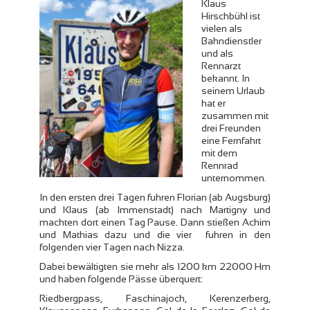
Klaus
Hirschbühl ist
vielen als
Bahndienstler
und als
Rennarzt
bekannt. In
seinem Urlaub
hat er
zusammen mit
drei Freunden
eine Fernfahrt
mit dem
Rennrad
unternommen.
In den ersten drei Tagen fuhren Florian (ab Augsburg)
und Klaus (ab Immenstadt) nach Martigny und
machten dort einen Tag Pause. Dann stießen Achim
und Mathias dazu und die vier fuhren in den
folgenden vier Tagen nach Nizza.
Dabei bewältigten sie mehr als 1200 km 22000 Hm
und haben folgende Pässe überquert:
Riedbergpass, Faschinajoch, Kerenzerberg,