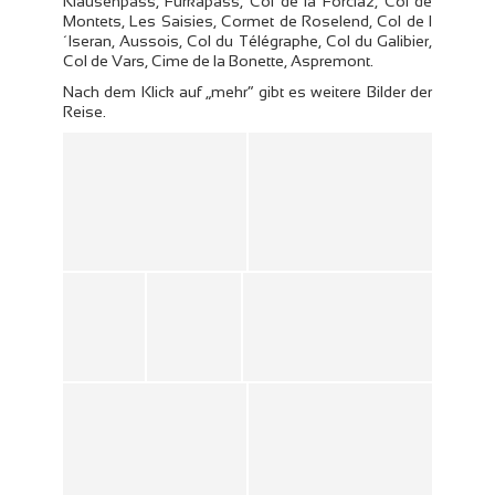
Klausenpass, Furkapass, Col de la Forclaz, Col de
Montets, Les Saisies, Cormet de Roselend, Col de l
´Iseran, Aussois, Col du Télégraphe, Col du Galibier,
Col de Vars, Cime de la Bonette, Aspremont.
Nach dem Klick auf „mehr“ gibt es weitere Bilder der
Reise.