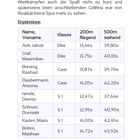
Wettkämpfen auch der Spaß nicht zu kurz und
spätestens beim anschließenden Grillfest war von
Rivalität keine Spur mehr zu sehen.
Ergebnisse:
Name,
200m
500m
Klasse
Vorname
fliegend
stehend
Ank, Jakob
Elite
13,46s
39,80s
Graf,
Elite
13,75s
40,10s
Maximilian
Brening,
Gast
13,87s
39,70s
Rashad
Daubermann,
Gast
14,05s
42,20s
Antonia
Janele,
S 1
12,47s
37,64s
Dennis
Schnorr,
S 1
12,95s
40,90s
Dominik
Kaden, Mario
S 1
14,00s
42,45s
Böhm,
S 1
14,72s
43,92s
Matthias