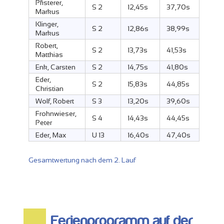
Pfisterer,
S 2
12,45s
37,70s
Markus
Klinger,
S 2
12,86s
38,99s
Markus
Robert,
S 2
13,73s
41,53s
Matthias
Enk, Carsten
S 2
14,75s
41,80s
Eder,
S 2
15,83s
44,85s
Christian
Wolf, Robert
S 3
13,20s
39,60s
Frohnwieser,
S 4
14,43s
44,45s
Peter
Eder, Max
U 13
16,40s
47,40s
Gesamtwertung nach dem 2. Lauf
Ferienprogramm auf der